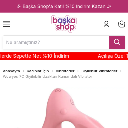
1
2
🎉 Başka Shop'a Katıl %10 İndirim Kazan 🎉
de Sepette Net %10 İndirim
Açılışa Özel Tüm
Anasayfa
Kadınlar İçin
Vibratörler
Giyilebilir Vibratörler
Wowyes 7C Giyilebilir Uzaktan Kumandalı Vibratör