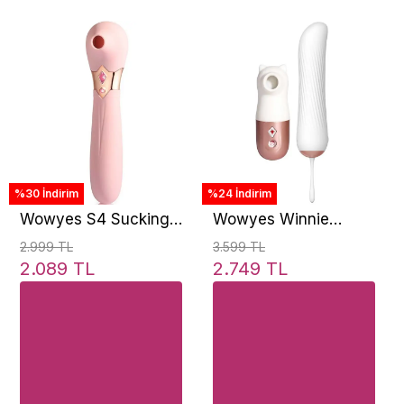
%30 İndirim
%24 İndirim
Wowyes S4 Sucking
Wowyes Winnie
Massager Klitoris
Massager İleri Geri
2.999 TL
3.599 TL
Emiş Güçlü Vibratör
Hareketli Vibratör ve
2.089 TL
2.749 TL
Emiş Güçlü Vibratör
Set