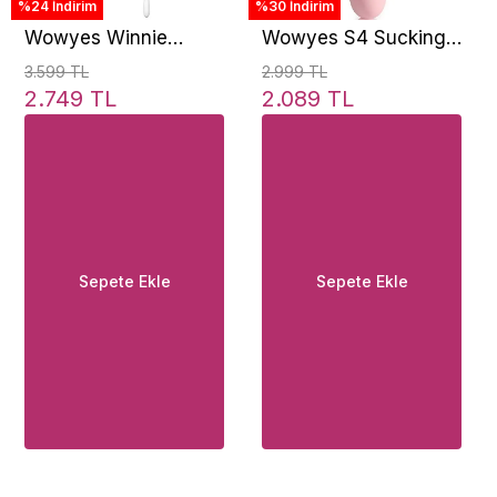
%24 İndirim
%30 İndirim
Wowyes Winnie
Wowyes S4 Sucking
Massager İleri Geri
Massager Klitoris
3.599 TL
2.999 TL
Hareketli Vibratör ve
Emiş Güçlü Vibratör
2.749 TL
2.089 TL
Emiş Güçlü Vibratör
Set
Sepete Ekle
Sepete Ekle