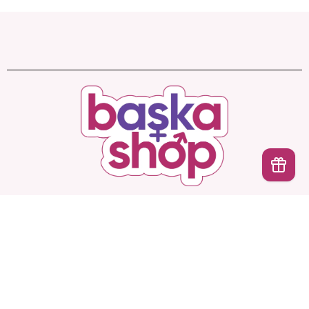
Başka Shop
’ta Sınırsız Seçenek, Gizli ve Güvenli
İptal
Teslimat. Türkiye’nin En Yeni, En Başka Sex Shop’u!
Hesabım