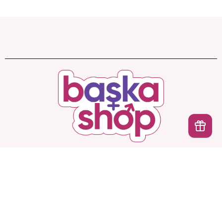
Başka Shop
’ta Sınırsız Seçenek, Gizli ve Güvenli
İptal
Teslimat. Türkiye’nin En Yeni, En Başka Sex Shop’u!
Hesabım