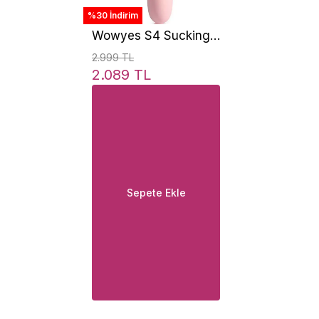
%30 İndirim
Wowyes S4 Sucking
Massager Klitoris
2.999 TL
Emiş Güçlü Vibratör
2.089 TL
Sepete Ekle