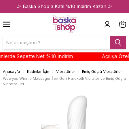
1
2
🎉 Başka Shop'a Katıl %10 İndirim Kazan 🎉
rde Sepette Net %10 İndirim
Açılışa Özel T
Anasayfa
Kadınlar İçin
Vibratörler
Emiş Güçlü Vibratörler
Wowyes Winnie Massager İleri Geri Hareketli Vibratör ve Emiş Güçlü
Vibratör Set