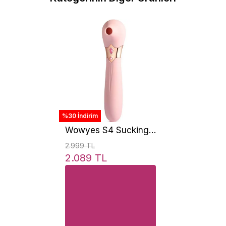
%30 İndirim
Wowyes S4 Sucking
Massager Klitoris
2.999 TL
Emiş Güçlü Vibratör
2.089 TL