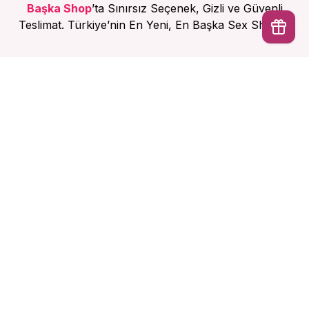
Başka Shop
’ta Sınırsız Seçenek, Gizli ve Güvenli
Teslimat. Türkiye’nin En Yeni, En Başka Sex Shop’u!
Hesabım
İptal
Ürünlerimiz
Kurumsal
Sözleşmeler
Tüm hakları saklıdır. Başka Shop 2025