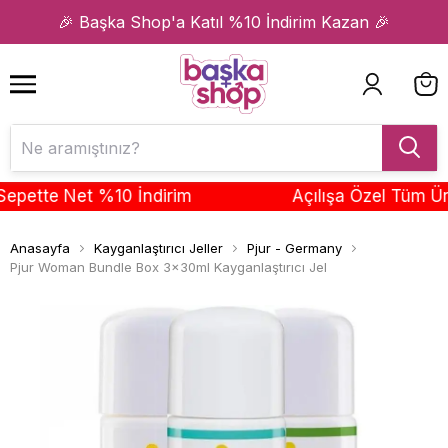
1
2
🎉 Başka Shop'a Katıl %10 İndirim Kazan 🎉
ette Net %10 İndirim
Açılışa Özel Tüm Ürünl
Anasayfa
Kayganlaştırıcı Jeller
Pjur - Germany
Pjur Woman Bundle Box 3x30ml Kayganlaştırıcı Jel