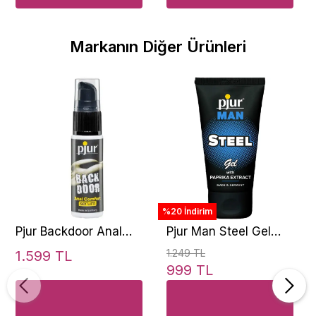
Markanın Diğer Ürünleri
%20 İndirim
Pjur Backdoor Anal
Pjur Man Steel Gel
Comfort Serum 20 ml
Raprika Extract 50 Ml
1.249 TL
1.599 TL
Erkeklere Özel Jel
999 TL