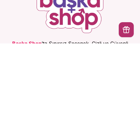
Başka Shop
’ta Sınırsız Seçenek, Gizli ve Güvenli
Teslimat. Türkiye’nin En Yeni, En Başka Sex Shop’u!
İptal
Hesabım
Ürünlerimiz
Kurumsal
Sözleşmeler