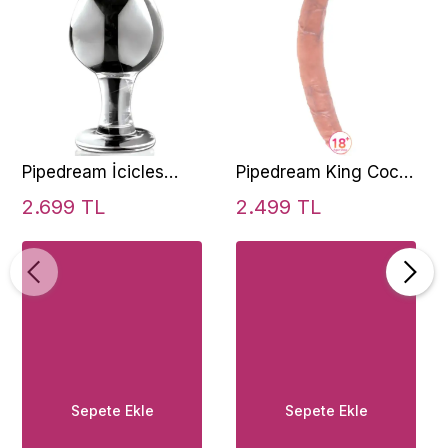
Pipedream İcicles
Pipedream King Cock
No.25 Hand Blown
Small Double Trouble
2.699 TL
2.499 TL
Glass Massager Cam
13 cm Çift Taraflı
Dildo
Penis
Sepete Ekle
Sepete Ekle