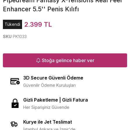
Pipedream Fantasy X-Tensions Real Feel
Enhancer 5.5'' Penis Kılıfı
2.399 TL
Tükendi
SKU
PK1033
Stoğa gelince haber ver
3D Secure Güvenli Ödeme
Güvenilir Ödeme Kuruluşları
Gizli Paketleme | Gizli Fatura
Her Siparişiniz Güvende
Kurye ile Jet Teslimat
İstanbul Ankara ve İzmir'de