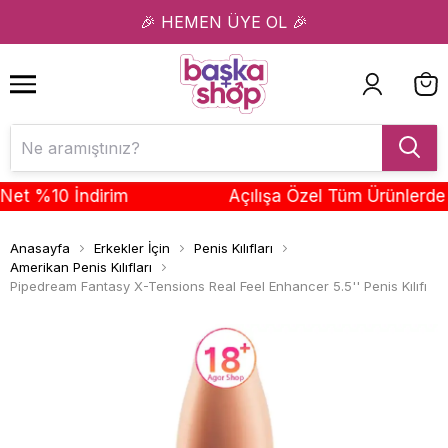
1
2
🎉 HEMEN ÜYE OL 🎉
 %10 İndirim
Açılışa Özel Tüm Ürünlerde Sep
Anasayfa
Erkekler İçin
Penis Kılıfları
Amerikan Penis Kılıfları
Pipedream Fantasy X-Tensions Real Feel Enhancer 5.5'' Penis Kılıfı