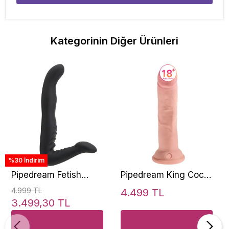
Kategorinin Diğer Ürünleri
%30 İndirim
Pipedream Fetish
Pipedream King Cock
Fantasy Serisi 20 Cm
Plus 8" Triple Density
4.999 TL
4.499 TL
Hijyenik Silikonlu
Cock 20 cm Realistik
3.499,30 TL
Takılabilen Strap-On
Penis