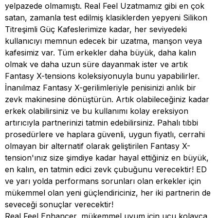
yelpazede olmamıştı. Real Feel Uzatmamız gibi en çok
satan, zamanla test edilmiş klasiklerden yepyeni Silikon
Titreşimli Güç Kafeslerimize kadar, her seviyedeki
kullanıcıyı memnun edecek bir uzatma, manşon veya
kafesimiz var. Tüm erkekler daha büyük, daha kalın
olmak ve daha uzun süre dayanmak ister ve artık
Fantasy X-tensions koleksiyonuyla bunu yapabilirler.
İnanılmaz Fantasy X-gerilimleriyle penisinizi anlık bir
zevk makinesine dönüştürün. Artık olabileceğiniz kadar
erkek olabilirsiniz ve bu kullanımı kolay ereksiyon
artırıcıyla partnerinizi tatmin edebilirsiniz. Pahalı tıbbi
prosedürlere ve haplara güvenli, uygun fiyatlı, cerrahi
olmayan bir alternatif olarak geliştirilen Fantasy X-
tension'ınız size şimdiye kadar hayal ettiğiniz en büyük,
en kalın, en tatmin edici zevk çubuğunu verecektir! ED
ve yarı yolda performans sorunları olan erkekler için
mükemmel olan yeni güçlendiriciniz, her iki partnerin de
seveceği sonuçlar verecektir!
Real Feel Enhancer, mükemmel uyum için ucu kolayca