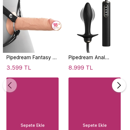
Pipedream Fantasy X-
Pipedream Anal
Tensions Elite 6 İnch
Fantasy Elite
3.599 TL
8.999 TL
Hollow Silicone Strap-
Collection Auto-Throb
On
Inflatable Vibrating
Silicone Butt Plug
Sepete Ekle
Sepete Ekle