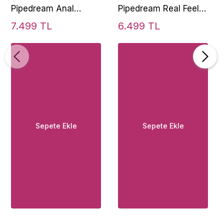
Pipedream Anal
Pipedream Real Feel
Fantasy Elite
Deluxe No. 12 30 cm
7.499 TL
6.499 TL
Collection Ass-Gasm
Vantuz Titreşimli
Taint-Alizer Prostat
Yapay Penis
Vibratör
Sepete Ekle
Sepete Ekle