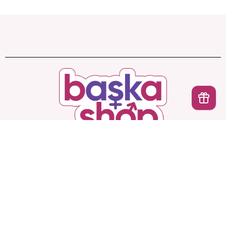
İptal
Başka Shop
’ta Sınırsız Seçenek, Gizli ve Güvenli
Teslimat. Türkiye’nin En Yeni, En Başka Sex Shop’u!
Hesabım