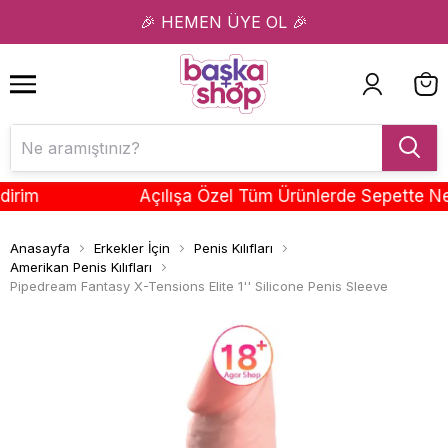
1
2
🎉 HEMEN ÜYE OL 🎉
m
Açılışa Özel Tüm Ürünlerde Sepette Net %1
Anasayfa
Erkekler İçin
Penis Kılıfları
Amerikan Penis Kılıfları
Pipedream Fantasy X-Tensions Elite 1'' Silicone Penis Sleeve