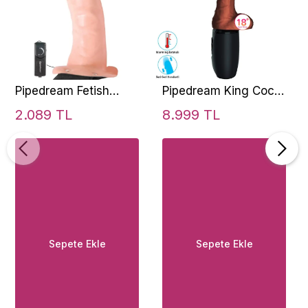
Pipedream Fetish
Pipedream King Cock
Fantasy Series For
Plus Triple Threat 7.5
2.089 TL
8.999 TL
Him Or Her Vibrating
Inch Isıtmalı ve İleri
Strap-On Flesh
Geri Hareketli Penis
Sepete Ekle
Sepete Ekle