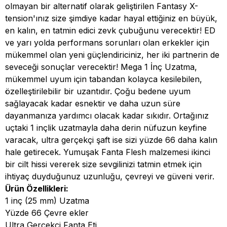
olmayan bir alternatif olarak geliştirilen Fantasy X-
tension'ınız size şimdiye kadar hayal ettiğiniz en büyük,
en kalın, en tatmin edici zevk çubuğunu verecektir! ED
ve yarı yolda performans sorunları olan erkekler için
mükemmel olan yeni güçlendiriciniz, her iki partnerin de
seveceği sonuçlar verecektir! Mega 1 İnç Uzatma,
mükemmel uyum için tabandan kolayca kesilebilen,
özelleştirilebilir bir uzantıdır. Çoğu bedene uyum
sağlayacak kadar esnektir ve daha uzun süre
dayanmanıza yardımcı olacak kadar sıkıdır. Ortağınız
uçtaki 1 inçlik uzatmayla daha derin nüfuzun keyfine
varacak, ultra gerçekçi şaft ise sizi yüzde 66 daha kalın
hale getirecek. Yumuşak Fanta Flesh malzemesi ikinci
bir cilt hissi vererek size sevgilinizi tatmin etmek için
ihtiyaç duyduğunuz uzunluğu, çevreyi ve güveni verir.
Ürün Özellikleri:
1 inç (25 mm) Uzatma
Yüzde 66 Çevre ekler
Ultra Gerçekçi Fanta Eti