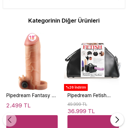
Kategorinin Diğer Ürünleri
%26 İndirim
Pipedream Fantasy X-
Pipedream Fetish
Tensions Vibrating
Fantasy Portable Sex
49.999 TL
2.499 TL
Real Feel 1'' Titreşimli
Machine Taşınabilir
36.999 TL
Penis Kılıfı
Seks Makinesi