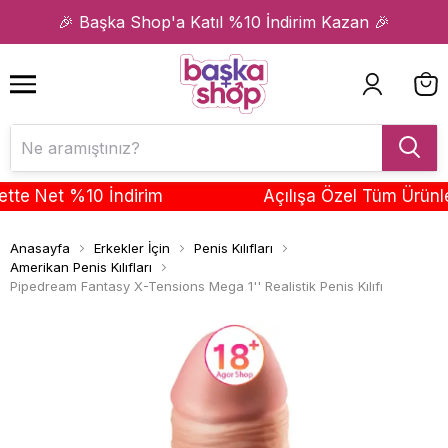
1
2
🎉 Başka Shop'a Katıl %10 İndirim Kazan 🎉
e Net %10 İndirim
Açılışa Özel Tüm Ürünlerd
Anasayfa
Erkekler İçin
Penis Kılıfları
Amerikan Penis Kılıfları
Pipedream Fantasy X-Tensions Mega 1'' Realistik Penis Kılıfı