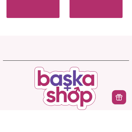
İptal
Başka Shop
’ta Sınırsız Seçenek, Gizli ve Güvenli
Teslimat. Türkiye’nin En Yeni, En Başka Sex Shop’u!