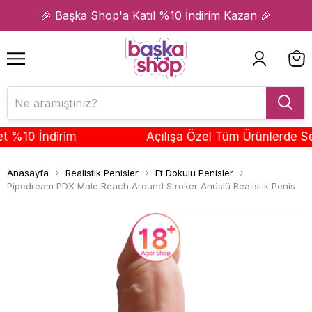
1
2
🎉 Başka Shop'a Katıl %10 İndirim Kazan 🎉
10 İndirim
Açılışa Özel Tüm Ürünlerde Sepet
Anasayfa
Realistik Penisler
Et Dokulu Penisler
Pipedream PDX Male Reach Around Stroker Anüslü Realistik Penis