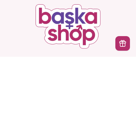
Başka Shop
’ta Sınırsız Seçenek, Gizli ve Güvenli
İptal
Teslimat. Türkiye’nin En Yeni, En Başka Sex Shop’u!
Hesabım
Ürünlerimiz
Kurumsal