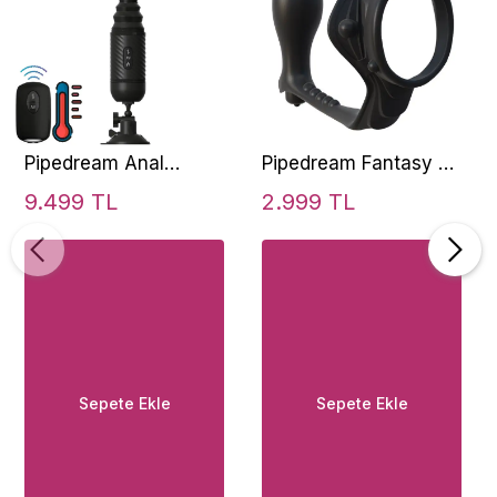
Pipedream Anal
Pipedream Fantasy C-
Fantasy Collection
Ringz Rock Hard Ass
9.499 TL
2.999 TL
Vibrating Ass
Anal Vibratör
Thruster İleri Geri
Hareketli Vibratör
Sepete Ekle
Sepete Ekle