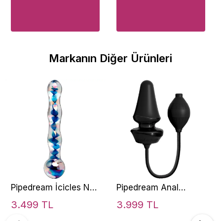
Markanın Diğer Ürünleri
Pipedream İcicles No.
Pipedream Anal
8 Hand Blown Glass
Fantasy Elite
3.499 TL
3.999 TL
Massager Cam Dildo
Collection Inflatable