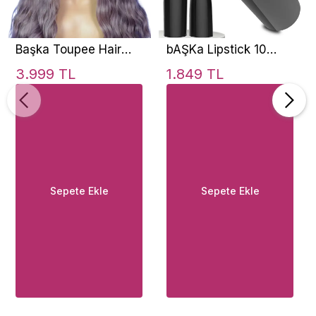
Başka Toupee Hair
bAŞKa Lipstick 10
Kanekalon Fiber Uzun
Mod Şarjlı Ruj ve Dil
3.999 TL
1.849 TL
Boy Eflatun Perçemli
Vibratör
Peruk
Sepete Ekle
Sepete Ekle