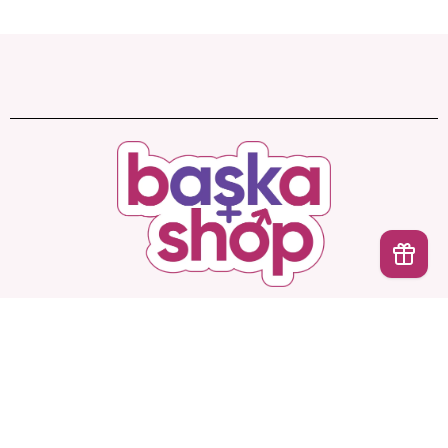
Başka Shop
’ta Sınırsız Seçenek, Gizli ve Güvenli
İptal
Teslimat. Türkiye’nin En Yeni, En Başka Sex Shop’u!
Hesabım