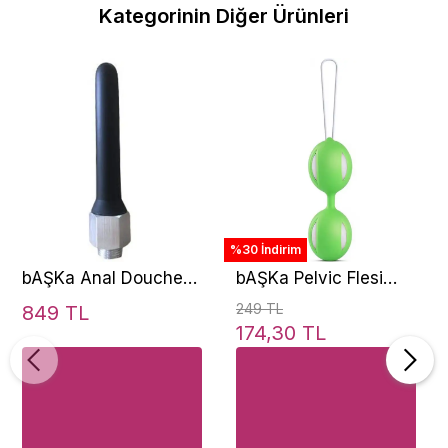
Kategorinin Diğer Ürünleri
%30 İndirim
bAŞKa Anal Douche
bAŞKa Pelvic Flesi
Head Cramer Anal
Flexible Kegel Top-
249 TL
849 TL
Temizleme Duş Başlığı
Green
174,30 TL