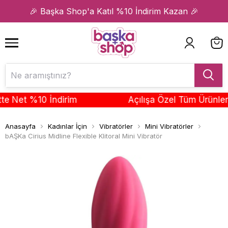
1
2
🎉 Başka Shop'a Katıl %10 İndirim Kazan 🎉
Net %10 İndirim
Açılışa Özel Tüm Ürünlerde 
Anasayfa
Kadınlar İçin
Vibratörler
Mini Vibratörler
bAŞKa Cirius Midline Flexible Klitoral Mini Vibratör