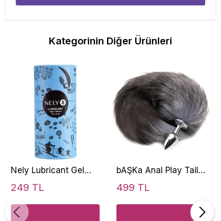
Kategorinin Diğer Ürünleri
Nely Lubricant Gel
bAŞKa Anal Play Tail
15x5 ml
Butt Small Metal
249 TL
499 TL
Kayganlaştırıcı Jel
Kuyruklu Anal Plug-
Gray