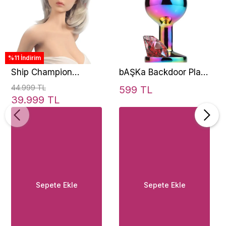
%11 İndirim
Ship Champion
bAŞKa Backdoor Play
Woman Kıkırdarklı
Rainbow Booty Taşlı
44.999 TL
599 TL
Eklem Oynar Hareketli
Metal Anal Plug Large
39.999 TL
100 cm Real Doll
Gerçekci Maken
Sepete Ekle
Sepete Ekle