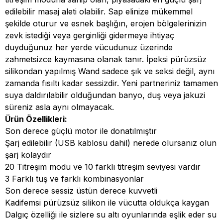
edilebilir masaj aleti olabilir. S
ap elinize mükemmel
şekilde oturur ve esnek başlığın, erojen bölgelerinizin
zevk istediği veya gerginliği gidermeye ihtiyaç
duyduğunuz her yerde vücudunuz üzerinde
zahmetsizce kaymasına olanak tanır.
İpeksi pürüzsüz
silikondan yapılmış Wand sadece şık ve seksi değil, aynı
zamanda fısıltı kadar sessizdir.
Yeni partneriniz tamamen
suya daldırılabilir olduğundan banyo, duş veya jakuzi
süreniz asla aynı olmayacak.
Ürün Özellikleri:
Son derece güçlü motor ile donatılmıştır
Şarj edilebilir (USB kablosu dahil) nerede olursanız olun
şarj kolaydır
20 Titreşim modu ve 10 farklı titreşim seviyesi vardır
3 Farklı tuş ve farklı kombinasyonlar
Son derece sessiz üstün derece kuvvetli
Kadifemsi pürüzsüz silikon ile vücutta oldukça kaygan
Dalgıç özelliği ile sizlere su altı oyunlarında eşlik eder su