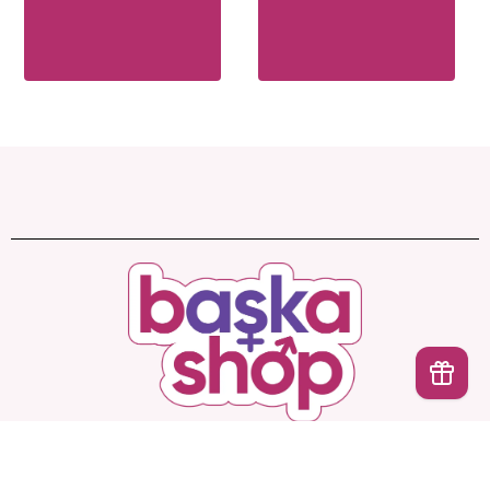
İptal
Başka Shop
’ta Sınırsız Seçenek, Gizli ve Güvenli
Teslimat. Türkiye’nin En Yeni, En Başka Sex Shop’u!