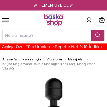
1
2
🎉 HEMEN ÜYE OL 🎉
ılışa Özel Tüm Ürünlerde Sepette Net %10 İndirim
Anasayfa
Kadınlar İçin
Vibratörler
Masaj Aleti
bAŞKa Magic Wand Double Massager Black Şarjlı Masaj Wand
Vibratör