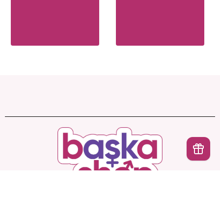
İptal
Başka Shop
’ta Sınırsız Seçenek, Gizli ve Güvenli