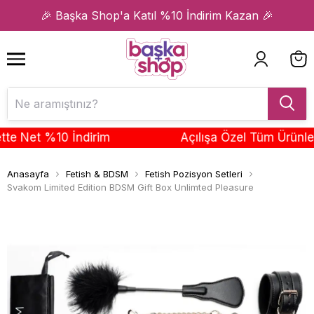
1
2
🎉 Başka Shop'a Katıl %10 İndirim Kazan 🎉
Net %10 İndirim
Açılışa Özel Tüm Ürünlerde 
Anasayfa
Fetish & BDSM
Fetish Pozisyon Setleri
Svakom Limited Edition BDSM Gift Box Unlimted Pleasure