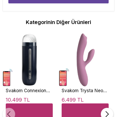
Kategorinin Diğer Ürünleri
Svakom Connexion
Svakom Trysta Neo
Series Hannes Neo
App Controlled G-
10.499 TL
6.499 TL
Telefon Kontrollü
Spot and Clitoris
Masturbator
Stimulator Rabbit
Vibrator