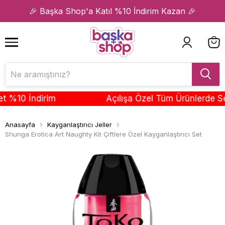
1
2
🎉 Başka Shop'a Katıl %10 İndirim Kazan 🎉
10 İndirim
Açılışa Özel Tüm Ürünlerde Sepet
Anasayfa
Kayganlaştırıcı Jeller
Shunga Erotica Art Naughty Kit Çiftlere Özel Kayganlaştırıcı Set