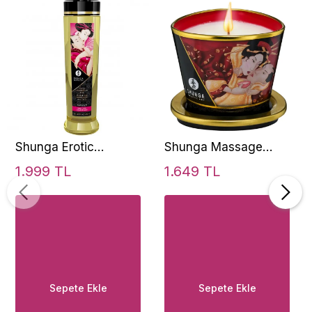
Shunga Erotic
Shunga Massage
Massage Oil 240 Ml
Candle Strawberry
1.999 TL
1.649 TL
Sweet Lotus Aromalı
170 Ml Masaj Mumu
Masaj Yağı
Sepete Ekle
Sepete Ekle