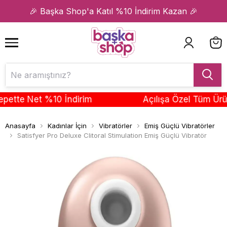
1
2
🎉 Başka Shop'a Katıl %10 İndirim Kazan 🎉
te Net %10 İndirim
Açılışa Özel Tüm Ürünle
Anasayfa
Kadınlar İçin
Vibratörler
Emiş Güçlü Vibratörler
Satisfyer Pro Deluxe Clitoral Stimulation Emiş Güçlü Vibratör