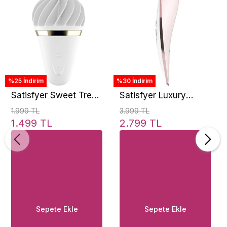
%25 İndirim
%30 İndirim
Satisfyer Sweet Treat
Satisfyer Luxury
Dönen Silikon Şarj
Haute Couture Pink
1.999 TL
3.999 TL
Edilebilir Klitoral
Klitoral Emiş Vibratör
1.499 TL
2.799 TL
Vibratör
Sepete Ekle
Sepete Ekle