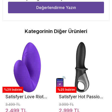
Değerlendirme Yazın
Kategorinin Diğer Ürünleri
%29 İndirim
%25 İndirim
Satisfyer Love Riot
Satisfyer Hot Passion
Finger Vibrator
Telefon Kontrol
3.499 TL
3.999 TL
Isıtmalı Vibratör
2.499 TL
2.999 TL