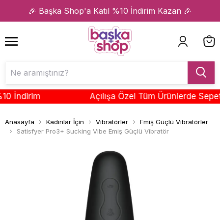
1
2
🎉 Başka Shop'a Katıl %10 İndirim Kazan 🎉
ndirim
Açılışa Özel Tüm Ürünlerde Sepette 
Anasayfa
Kadınlar İçin
Vibratörler
Emiş Güçlü Vibratörler
Satisfyer Pro3+ Sucking Vibe Emiş Güçlü Vibratör