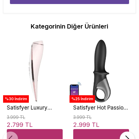
Kategorinin Diğer Ürünleri
%30 İndirim
%25 İndirim
Satisfyer Luxury
Satisfyer Hot Passion
Haute Couture Pink
Telefon Kontrol
3.999 TL
3.999 TL
Klitoral Emiş Vibratör
Isıtmalı Vibratör
2.799 TL
2.999 TL