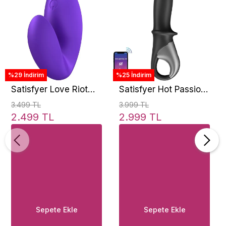
%29 İndirim
%25 İndirim
Satisfyer Love Riot
Satisfyer Hot Passion
Finger Vibrator
Telefon Kontrol
3.499 TL
3.999 TL
Isıtmalı Vibratör
2.499 TL
2.999 TL
Sepete Ekle
Sepete Ekle