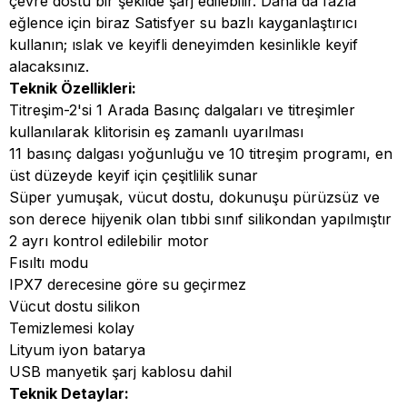
çevre dostu bir şekilde şarj edilebilir. Daha da fazla
eğlence için biraz Satisfyer su bazlı kayganlaştırıcı
kullanın; ıslak ve keyifli deneyimden kesinlikle keyif
alacaksınız.
Teknik Özellikleri:
Titreşim-2'si 1 Arada Basınç dalgaları ve titreşimler
kullanılarak klitorisin eş zamanlı uyarılması
11 basınç dalgası yoğunluğu ve 10 titreşim programı, en
üst düzeyde keyif için çeşitlilik sunar
Süper yumuşak, vücut dostu, dokunuşu pürüzsüz ve
son derece hijyenik olan tıbbi sınıf silikondan yapılmıştır
2 ayrı kontrol edilebilir motor
Fısıltı modu
IPX7 derecesine göre su geçirmez
Vücut dostu silikon
Temizlemesi kolay
Lityum iyon batarya
USB manyetik şarj kablosu dahil
Teknik Detaylar: