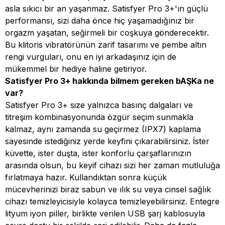
asla sıkıcı bir an yaşanmaz. Satisfyer Pro 3+'ın güçlü
performansı, sizi daha önce hiç yaşamadığınız bir
orgazm yaşatan, seğirmeli bir coşkuya gönderecektir.
Bu klitoris vibratörünün zarif tasarımı ve pembe altın
rengi vurguları, onu en iyi arkadaşınız için de
mükemmel bir hediye haline getiriyor.
Satisfyer Pro 3+ hakkında bilmem gereken bAŞKa ne
var?
Satisfyer Pro 3+ size yalnızca basınç dalgaları ve
titreşim kombinasyonunda özgür seçim sunmakla
kalmaz, aynı zamanda su geçirmez (IPX7) kaplama
sayesinde istediğiniz yerde keyfini çıkarabilirsiniz. İster
küvette, ister duşta, ister konforlu çarşaflarınızın
arasında olsun, bu keyif cihazı sizi her zaman mutluluğa
fırlatmaya hazır. Kullandıktan sonra küçük
mücevherinizi biraz sabun ve ılık su veya cinsel sağlık
cihazı temizleyicisiyle kolayca temizleyebilirsiniz. Entegre
lityum iyon piller, birlikte verilen USB şarj kablosuyla