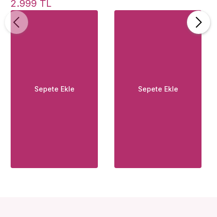
Isıtmalı Vibratör
Mini Vibratör
2.999 TL
Sepete Ekle
Sepete Ekle