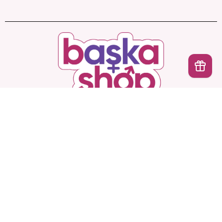
İptal
Başka Shop
’ta Sınırsız Seçenek, Gizli ve Güvenli
Teslimat. Türkiye’nin En Yeni, En Başka Sex Shop’u!
Hesabım
Ürünlerimiz