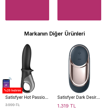
Markanın Diğer Ürünleri
%25 İndirim
Satisfyer Hot Passion
Satisfyer Dark Desire
Telefon Kontrol
Lay-On Şarj Edilebilir
3.999 TL
1.319 TL