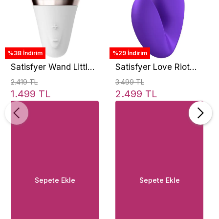
%38 İndirim
%29 İndirim
Satisfyer Wand Little
Satisfyer Love Riot
Lay-On Vibrator
Finger Vibrator
2.419 TL
3.499 TL
1.499 TL
2.499 TL
Sepete Ekle
Sepete Ekle