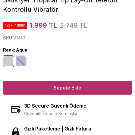
Satisfyer Tropical Tip Lay-On Telefon
Kontrollü Vibratör
1.999 TL
2.749 TL
%27 İndirim
SKU
V1457
Renk
:
Aqua
Sepete Ekle
3D Secure Güvenli Ödeme
Güvenilir Ödeme Kuruluşları
Gizli Paketleme | Gizli Fatura