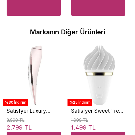
Markanın Diğer Ürünleri
%30 İndirim
%25 İndirim
Satisfyer Luxury
Satisfyer Sweet Treat
Haute Couture Pink
Dönen Silikon Şarj
3.999 TL
1.999 TL
Klitoral Emiş Vibratör
Edilebilir Klitoral
2.799 TL
1.499 TL
Vibratör