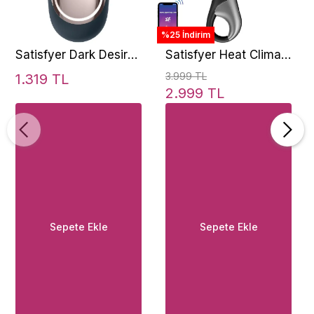
%25 İndirim
Satisfyer Dark Desire
Satisfyer Heat Climax
Lay-On Şarj Edilebilir
+ Rabbit Telefon
3.999 TL
1.319 TL
Mini Vibratör
Kontrollü Vibratör
2.999 TL
Sepete Ekle
Sepete Ekle