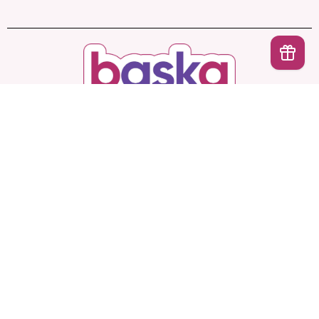
İptal
Başka Shop
’ta Sınırsız Seçenek, Gizli ve Güvenli
Teslimat. Türkiye’nin En Yeni, En Başka Sex Shop’u!
Hesabım
Ürünlerimiz