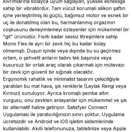
kıvrımlarına kolayca uyum sağlayan, yüksek esnekliğe
sahip bir vibratördür. Tam vücut korumalı silikon şaftın
içine yerleştirilmiş iki güçlü, bağımsız motor ve esnek bir
uç ile donatılmış olan bu, harmanlanmış orgazmın
coşkusunu deneyimlemeyi özleyenler için mükemmel bir
"git" ürünüdür. Fısıltı kadar sessiz titreşimlere sahip
Mono Flex ile ayrı bir zevk hiç bu kadar kolay
olmamıştı. Duşun içinde veya dışında bu su geçirmez
ortam, o şehvetli anların tadını tek başınıza veya
kusursuz bir ortak araç olarak çıkarmak için mütevazı
bir zevk için güvenli bir sığınak olacaktır.
Ergonomik rahatlık ve minimalist tasarım çekiciliğiyle
yaratılan bu mat hava, şık renklerle (Leylak Rengi veya
Kırmızı) sunuluyor. Ayrıca kromajlı pembe altın
vurgusu, onu zevkten anlayanlar için mükemmel ve şık
bir alternatif haline getiriyor. Satisfyer Connect
Uygulaması ile yaratıcılığınızın sınırı yoktur. Uygulama
ücretsizdir ve Android ve iOS işletim sistemlerinde
kullanılabilir. Akıllı telefonunuza, tabletinize veya Apple