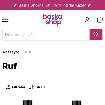
1
2
🎉 Başka Shop'a Katıl %10 İndirim Kazan 🎉
Anasayfa
Ruf
Ruf
Filtreler
Sırala