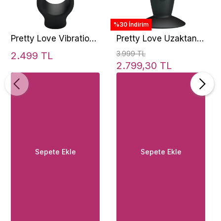
%30 İndirim
Pretty Love Vibration
Pretty Love Uzaktan
Penis Sleeve Stretchy
Kumandalı Anal
3.999 TL
2.499 TL
Titreşimli Penis
Vibratör BI-040045W
2.799,30 TL
Halkası
Sepete Ekle
Sepete Ekle