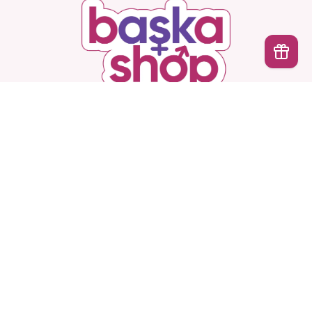
İptal
Başka Shop
’ta Sınırsız Seçenek, Gizli ve Güvenli
Teslimat. Türkiye’nin En Yeni, En Başka Sex Shop’u!
Hesabım
Ürünlerimiz
Kurumsal
Sözleşmeler