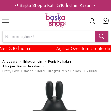
1
2
🎉 Başka Shop'a Katıl %10 İndirim Kazan 🎉
 %10 İndirim
Açılışa Özel Tüm Ürünlerde Sep
Anasayfa
Erkekler İçin
Penis Halkaları
Titreşimli Penis Halkaları
Pretty Love Osmond Klitoral Titreşimli Penis Halkası BI-210169