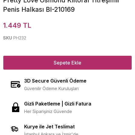
Pretty Love Osmond Klitoral Titreşimli
Penis Halkası BI-210169
1.449 TL
SKU
PH232
Sepete Ekle
3D Secure Güvenli Ödeme
Güvenilir Ödeme Kuruluşları
Gizli Paketleme | Gizli Fatura
Her Siparişiniz Güvende
Kurye ile Jet Teslimat
İstanbul Ankara ve İzmir'de