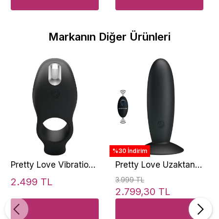
Markanın Diğer Ürünleri
%30 İndirim
Pretty Love Vibration
Pretty Love Uzaktan
Penis Sleeve Stretchy
Kumandalı Anal
3.999 TL
2.499 TL
Titreşimli Penis
Vibratör BI-040045W
2.799,30 TL
Halkası