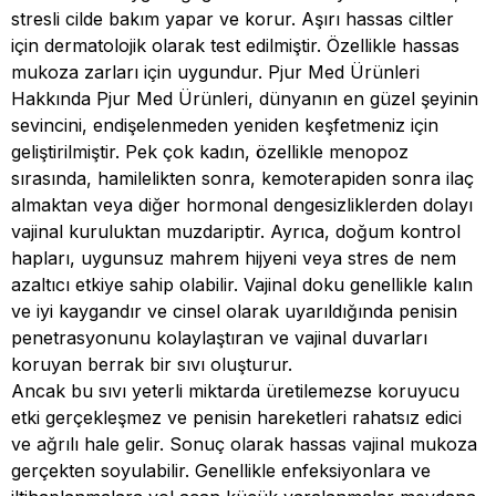
stresli cilde bakım yapar ve korur. Aşırı hassas ciltler
için dermatolojik olarak test edilmiştir. Özellikle hassas
mukoza zarları için uygundur. Pjur Med Ürünleri
Hakkında Pjur Med Ürünleri, dünyanın en güzel şeyinin
sevincini, endişelenmeden yeniden keşfetmeniz için
geliştirilmiştir. Pek çok kadın, özellikle menopoz
sırasında, hamilelikten sonra, kemoterapiden sonra ilaç
almaktan veya diğer hormonal dengesizliklerden dolayı
vajinal kuruluktan muzdariptir. Ayrıca, doğum kontrol
hapları, uygunsuz mahrem hijyeni veya stres de nem
azaltıcı etkiye sahip olabilir. Vajinal doku genellikle kalın
ve iyi kaygandır ve cinsel olarak uyarıldığında penisin
penetrasyonunu kolaylaştıran ve vajinal duvarları
koruyan berrak bir sıvı oluşturur.
Ancak bu sıvı yeterli miktarda üretilemezse koruyucu
etki gerçekleşmez ve penisin hareketleri rahatsız edici
ve ağrılı hale gelir. Sonuç olarak hassas vajinal mukoza
gerçekten soyulabilir. Genellikle enfeksiyonlara ve