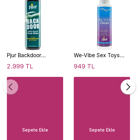
Pjur Backdoor
We-Vibe Sex Toys
Panthenol Su Bazlı
Cleaner Pjur Clean
2.999 TL
949 TL
Anal Jel 250 Ml
Spray 100 Ml
Sepete Ekle
Sepete Ekle