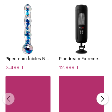
Pipedream İcicles No.
Pipedream Extreme
8 Hand Blown Glass
Toyz PDX ELİTE
3.499 TL
12.999 TL
Massager Cam Dildo
Ultimate Milker
Masturbator