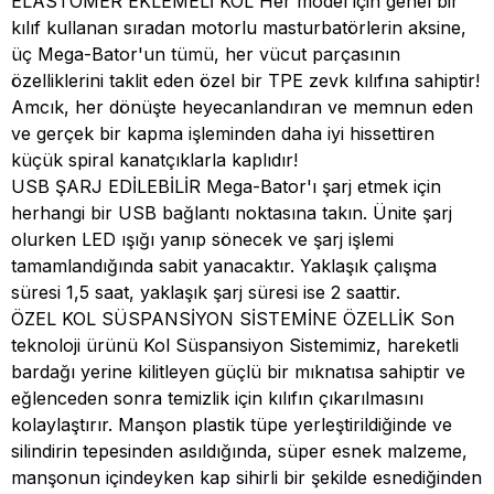
ELASTOMER EKLEMELİ KOL Her model için genel bir
kılıf kullanan sıradan motorlu masturbatörlerin aksine,
üç Mega-Bator'un tümü, her vücut parçasının
özelliklerini taklit eden özel bir TPE zevk kılıfına sahiptir!
Amcık, her dönüşte heyecanlandıran ve memnun eden
ve gerçek bir kapma işleminden daha iyi hissettiren
küçük spiral kanatçıklarla kaplıdır!
USB ŞARJ EDİLEBİLİR Mega-Bator'ı şarj etmek için
herhangi bir USB bağlantı noktasına takın. Ünite şarj
olurken LED ışığı yanıp sönecek ve şarj işlemi
tamamlandığında sabit yanacaktır. Yaklaşık çalışma
süresi 1,5 saat, yaklaşık şarj süresi ise 2 saattir.
ÖZEL KOL SÜSPANSİYON SİSTEMİNE ÖZELLİK Son
teknoloji ürünü Kol Süspansiyon Sistemimiz, hareketli
bardağı yerine kilitleyen güçlü bir mıknatısa sahiptir ve
eğlenceden sonra temizlik için kılıfın çıkarılmasını
kolaylaştırır. Manşon plastik tüpe yerleştirildiğinde ve
silindirin tepesinden asıldığında, süper esnek malzeme,
manşonun içindeyken kap sihirli bir şekilde esnediğinden