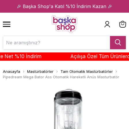
1
2
🎉 Başka Shop'a Katıl %10 İndirim Kazan 🎉
t %10 İndirim
Açılışa Özel Tüm Ürünlerde Se
Anasayfa
Mastürbatörler
Tam Otomatik Mastürbatörler
Pipedream Mega Bator Ass Otomatik Hareketli Anüs Masturbatör