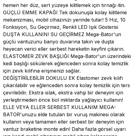
hemen her düz, sert yüzeye kilitlemek için tırnağı itin.
GÜÇLÜ EMME KAPAĞI Tek dokunuşla kolay kilitleme
mekanizması, mobil cihazınızı yerinde tutar! 5 Hız, 10
Fonksiyon, Su Geçirmez, Renkli LED Işık Gösterisi
DUŞTA KULLANIN! SU GEÇİRMEZ Mega-Bator'un
güçlü vantuzunu banyo duvarına takın ve duşta
heyecan verici eller serbest hareketin keyfini çıkarın.
ELASTOMER ZEVK BAŞLIĞI Mega-Bator'un üzerindeki
kedi başlığı sökülerek eğlenceden sonra kolay temizlik
için zevk kılıfına erişmenizi sağlar.
DEĞİŞTİRİLEBİLİR DOKULU EK Elastomer zevk kılıfı
çıkarılabilir ve eğlenceden sonra kolay temizlik için ters
çevrilebilir. Ekstra ıslak, ekstra vahşi bir deneyim için
yerleştirmeden önce bol miktarda yağlayıcı kullanın!
ELLE VEYA ELLER SERBEST KULLANIM MEGA-
BATOR'unuzu elde tutulan bir vuruş makinesi olarak
kullanın veya tamamen eller serbest bir deneyim için
vantuz braketine monte edin! Daha fazla görsel uyarı