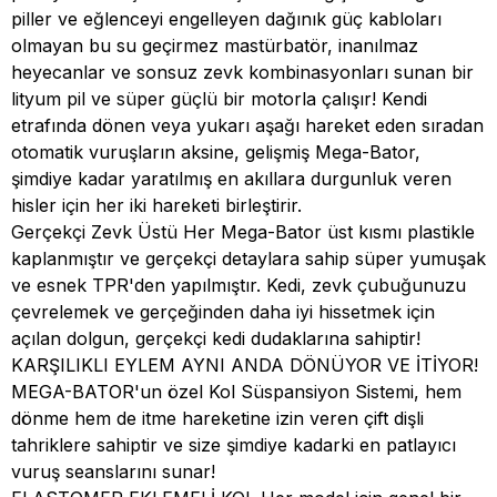
piller ve eğlenceyi engelleyen dağınık güç kabloları
olmayan bu su geçirmez mastürbatör, inanılmaz
heyecanlar ve sonsuz zevk kombinasyonları sunan bir
lityum pil ve süper güçlü bir motorla çalışır! Kendi
etrafında dönen veya yukarı aşağı hareket eden sıradan
otomatik vuruşların aksine, gelişmiş Mega-Bator,
şimdiye kadar yaratılmış en akıllara durgunluk veren
hisler için her iki hareketi birleştirir.
Gerçekçi Zevk Üstü Her Mega-Bator üst kısmı plastikle
kaplanmıştır ve gerçekçi detaylara sahip süper yumuşak
ve esnek TPR'den yapılmıştır. Kedi, zevk çubuğunuzu
çevrelemek ve gerçeğinden daha iyi hissetmek için
açılan dolgun, gerçekçi kedi dudaklarına sahiptir!
KARŞILIKLI EYLEM AYNI ANDA DÖNÜYOR VE İTİYOR!
MEGA-BATOR'un özel Kol Süspansiyon Sistemi, hem
dönme hem de itme hareketine izin veren çift dişli
tahriklere sahiptir ve size şimdiye kadarki en patlayıcı
vuruş seanslarını sunar!