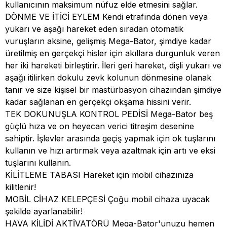
kullanıcının maksimum nüfuz elde etmesini sağlar.
DÖNME VE İTİCİ EYLEM Kendi etrafında dönen veya
yukarı ve aşağı hareket eden sıradan otomatik
vuruşların aksine, gelişmiş Mega-Bator, şimdiye kadar
üretilmiş en gerçekçi hisler için akıllara durgunluk veren
her iki hareketi birleştirir. İleri geri hareket, dişli yukarı ve
aşağı itilirken dokulu zevk kolunun dönmesine olanak
tanır ve size kişisel bir mastürbasyon cihazından şimdiye
kadar sağlanan en gerçekçi okşama hissini verir.
TEK DOKUNUŞLA KONTROL PEDİSİ Mega-Bator beş
güçlü hıza ve on heyecan verici titreşim desenine
sahiptir. İşlevler arasında geçiş yapmak için ok tuşlarını
kullanın ve hızı artırmak veya azaltmak için artı ve eksi
tuşlarını kullanın.
KİLİTLEME TABASI Hareket için mobil cihazınıza
kilitlenir!
MOBİL CİHAZ KELEPÇESİ Çoğu mobil cihaza uyacak
şekilde ayarlanabilir!
HAVA KİLİDİ ​​AKTİVATÖRÜ Mega-Bator'unuzu hemen