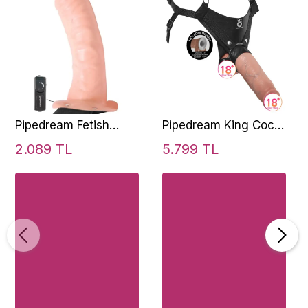
Pipedream Fetish
Pipedream King Cock
Fantasy Series For
10 İnch Hollow Strap-
2.089 TL
5.799 TL
Him Or Her Vibrating
On Suspender System
Strap-On Flesh