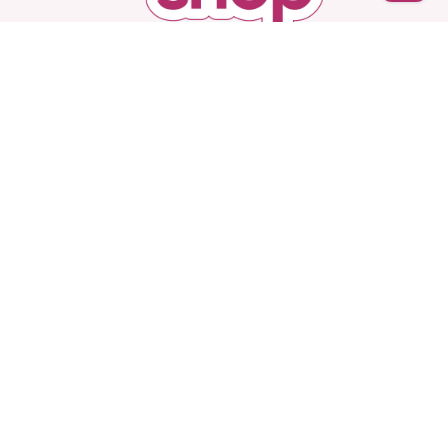
İptal
Başka Shop
’ta Sınırsız Seçenek, Gizli ve Güvenli
Teslimat. Türkiye’nin En Yeni, En Başka Sex Shop’u!
Hesabım
Ürünlerimiz
Kurumsal
Sözleşmeler