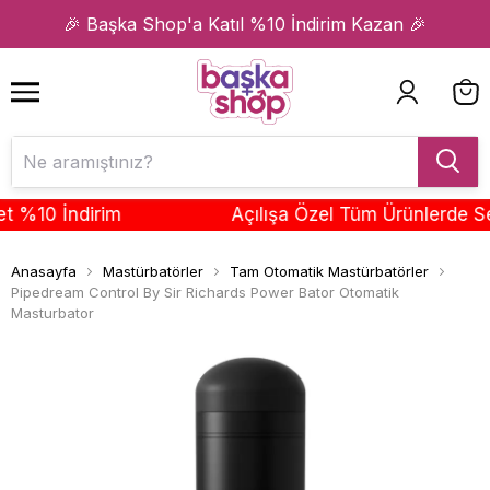
1
2
🎉 Başka Shop'a Katıl %10 İndirim Kazan 🎉
10 İndirim
Açılışa Özel Tüm Ürünlerde Sepe
Anasayfa
Mastürbatörler
Tam Otomatik Mastürbatörler
Pipedream Control By Sir Richards Power Bator Otomatik
Masturbator