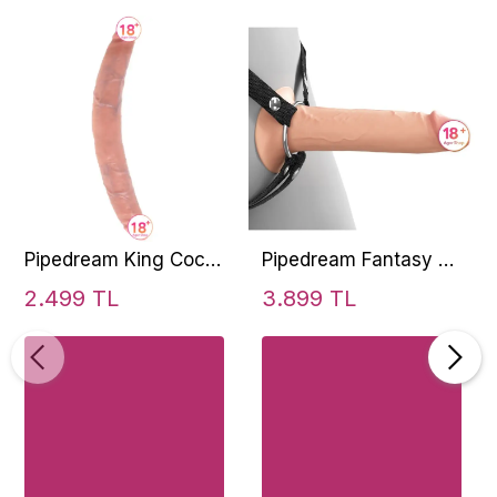
Pipedream King Cock
Pipedream Fantasy X-
Small Double Trouble
Tensions Elite 7 İnch
2.499 TL
3.899 TL
13 cm Çift Taraflı
Hollow Silicone Strap-
Penis
On