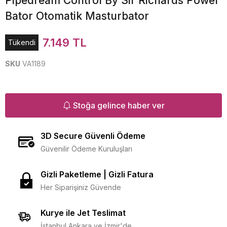
Pipedream Control By Sir Richards Power
Bator Otomatik Masturbator
7.149 TL
Tükendi
SKU
VA1189
Stoğa gelince haber ver
3D Secure Güvenli Ödeme
Güvenilir Ödeme Kuruluşları
Gizli Paketleme | Gizli Fatura
Her Siparişiniz Güvende
Kurye ile Jet Teslimat
İstanbul Ankara ve İzmir'de