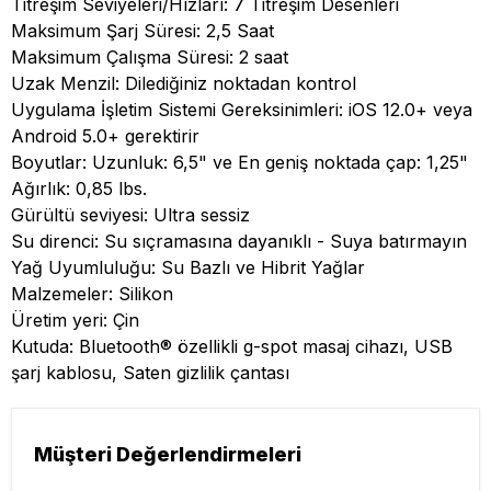
Titreşim Seviyeleri/Hızları: 7 Titreşim Desenleri
Maksimum Şarj Süresi: 2,5 Saat
Maksimum Çalışma Süresi: 2 saat
Uzak Menzil: Dilediğiniz noktadan kontrol
Uygulama İşletim Sistemi Gereksinimleri: iOS 12.0+ veya
Android 5.0+ gerektirir
Boyutlar: Uzunluk: 6,5" ve En geniş noktada çap: 1,25"
Ağırlık: 0,85 lbs.
Gürültü seviyesi: Ultra sessiz
Su direnci: Su sıçramasına dayanıklı - Suya batırmayın
Yağ Uyumluluğu: Su Bazlı ve Hibrit Yağlar
Malzemeler: Silikon
Üretim yeri: Çin
Kutuda: Bluetooth® özellikli g-spot masaj cihazı, USB
şarj kablosu, Saten gizlilik çantası
Müşteri Değerlendirmeleri