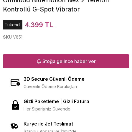
Ohmibod Bluemotion Nex 2 Telefon
Kontrollü G-Spot Vibrator
4.399 TL
Tükendi
SKU
V851
Stoğa gelince haber ver
3D Secure Güvenli Ödeme
Güvenilir Ödeme Kuruluşları
Gizli Paketleme | Gizli Fatura
Her Siparişiniz Güvende
Kurye ile Jet Teslimat
İstanbul Ankara ve İzmir'de