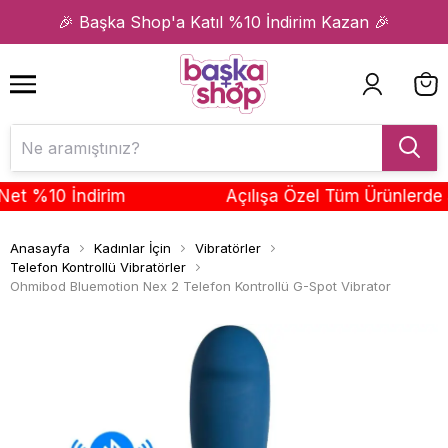
1
2
🎉 Başka Shop'a Katıl %10 İndirim Kazan 🎉
%10 İndirim
Açılışa Özel Tüm Ürünlerde Sepe
Anasayfa
Kadınlar İçin
Vibratörler
Telefon Kontrollü Vibratörler
Ohmibod Bluemotion Nex 2 Telefon Kontrollü G-Spot Vibrator