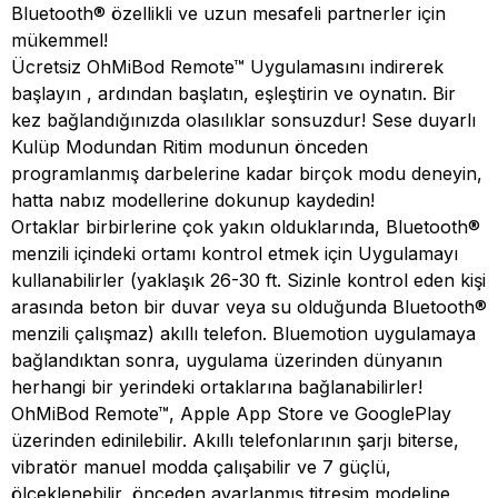
Bluetooth® özellikli ve uzun mesafeli partnerler için
mükemmel!
Ücretsiz OhMiBod Remote™ Uygulamasını indirerek
başlayın , ardından başlatın, eşleştirin ve oynatın. Bir
kez bağlandığınızda olasılıklar sonsuzdur! Sese duyarlı
Kulüp Modundan Ritim modunun önceden
programlanmış darbelerine kadar birçok modu deneyin,
hatta nabız modellerine dokunup kaydedin!
Ortaklar birbirlerine çok yakın olduklarında, Bluetooth®
menzili içindeki ortamı kontrol etmek için Uygulamayı
kullanabilirler (yaklaşık 26-30 ft. Sizinle kontrol eden kişi
arasında beton bir duvar veya su olduğunda Bluetooth®
menzili çalışmaz) akıllı telefon. Bluemotion uygulamaya
bağlandıktan sonra, uygulama üzerinden dünyanın
herhangi bir yerindeki ortaklarına bağlanabilirler!
OhMiBod Remote™, Apple App Store ve GooglePlay
üzerinden edinilebilir. Akıllı telefonlarının şarjı biterse,
vibratör manuel modda çalışabilir ve 7 güçlü,
ölçeklenebilir, önceden ayarlanmış titreşim modeline