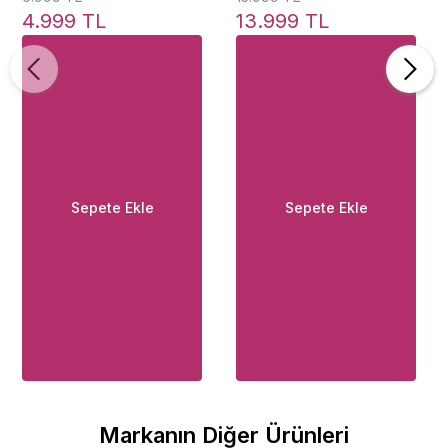
Stewart Masturbator
Jessica Drake
4.999 TL
13.999 TL
Sepete Ekle
Sepete Ekle
Markanın Diğer Ürünleri