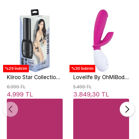
%29 İndirim
%30 İndirim
Kiiroo Star Collection
Lovelife By OhMiBod
Strokers Feel Rae Lil
Snuggle Dual
6.999 TL
5.499 TL
Black Masturbator
Stimulation Vibe
4.999 TL
3.849,30 TL
Rabbit Vibratör