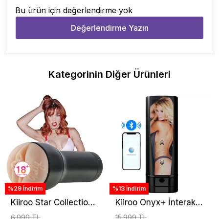
Bu ürün için değerlendirme yok
Değerlendirme Yazın
Kategorinin Diğer Ürünleri
%29 İndirim
%13 İndirim
Kiiroo Star Collection
Kiiroo Onyx+ İnteraktif
Strokers Feel Molly
Penis Masturbator
6.999 TL
15.999 TL