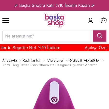
1
2
🎉 Başka Shop'a Katıl %10 İndirim Kazan 🎉
rde Sepette Net %10 İndirim
Açılışa Özel T
Anasayfa
Kadınlar İçin
Vibratörler
Giyilebilir Vibratörler
Nomi Tang Better Than Chocolate Designer Giyilebilir Vibratör