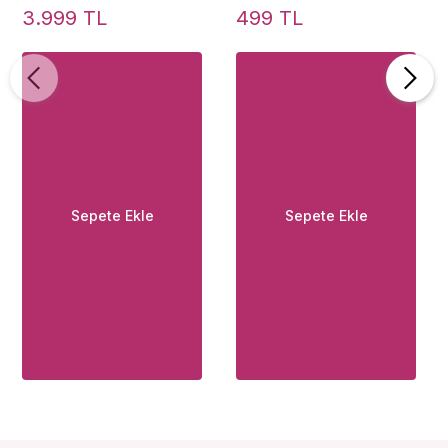
Kanekalon Fiber Orta
Butt Small Metal
3.999 TL
499 TL
Boy Bebek Sarısı Uzun
Kuyruklu Anal Plug-
Perçemli Peruk
Gray
Sepete Ekle
Sepete Ekle