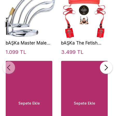
bAŞKa Master Male
bAŞKa The Fetish
Chastity Breathable
Organic Leather
1.099 TL
3.499 TL
Cage Nefes Alınabilir
Master Position Cuffs
Penis Kilidi 45 mm
Fetiş Pozisyon Seti-
Kırmızı
Sepete Ekle
Sepete Ekle