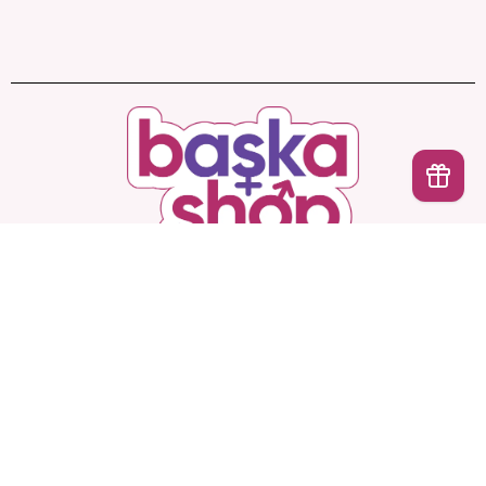
İptal
Başka Shop
’ta Sınırsız Seçenek, Gizli ve Güvenli
Teslimat. Türkiye’nin En Yeni, En Başka Sex Shop’u!
Hesabım
Ürünlerimiz