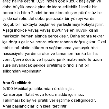
araç haline getirir. 0,25 inçten çok küçük başlayan ve
daha büyük ancak yine de idare edilebilir 1 inçlik bir
boncukla biten 2 adet boncuktan oluşan pürüzsüz bir
şekle sahiptir. Jel doku
pürüzsüz bir yüzeyi vardır.
Küçük bir noktayla başlar ve yerleştirmeyi kolaylaştırır.
Aşağı indikçe yavaş yavaş büyür ve en büyük kısmı
merkezin hemen altında gerçekleşir. Daha sonra tekrar
içe doğru gelir ve sonra tekrar tabana doğru çıkar. Özel
tıbbi sınıf platin silikonun sağlam ama yumuşak hissi
hassasiyete yardımcı olur ve tamamen harika bir his
verir. Çevre dostu ve hipoalerjenik malzemelerle uzun
süre dayanacak şekilde üretilmiş birinci sınıf bir
silikondan yapılmıştır.
Ana Özellikleri:
%100 Medikal jel silikondan üretilmiştir.
Kanserojen flatat veya toxic madde içermez.
Takılması kolay ve pratik yerleştirme özelliğindedir.
Anal başlangıçlar için ideal tercihtir.