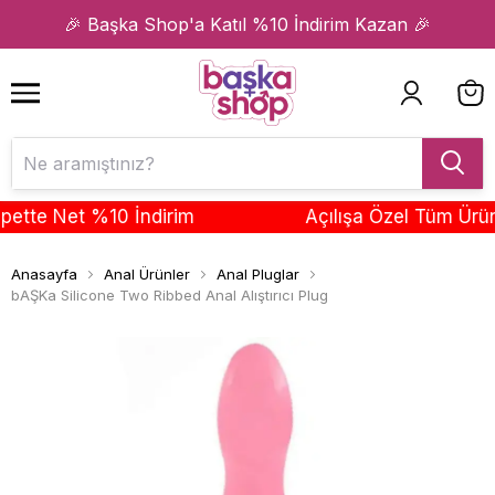
1
2
🎉 Başka Shop'a Katıl %10 İndirim Kazan 🎉
e Net %10 İndirim
Açılışa Özel Tüm Ürünler
Anasayfa
Anal Ürünler
Anal Pluglar
bAŞKa Silicone Two Ribbed Anal Alıştırıcı Plug