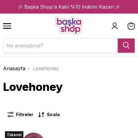
1
2
🎉 Başka Shop'a Katıl %10 İndirim Kazan 🎉
Anasayfa
Lovehoney
Lovehoney
Filtreler
Sırala
Tükendi