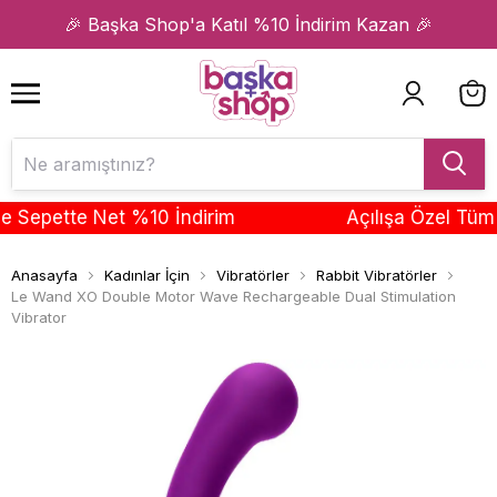
1
2
🎉 Başka Shop'a Katıl %10 İndirim Kazan 🎉
epette Net %10 İndirim
Açılışa Özel Tüm Ürü
Anasayfa
Kadınlar İçin
Vibratörler
Rabbit Vibratörler
Le Wand XO Double Motor Wave Rechargeable Dual Stimulation
Vibrator