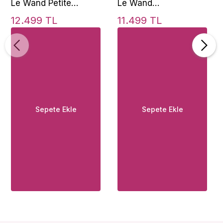
Le Wand Petite
Le Wand
Rechargeable
Rechargeable All That
12.499 TL
11.499 TL
Vibrating Body
Glimmers Masaj Wand
Massager Masaj
Vibratör
Wand Vibratör Rose
Gold
Sepete Ekle
Sepete Ekle