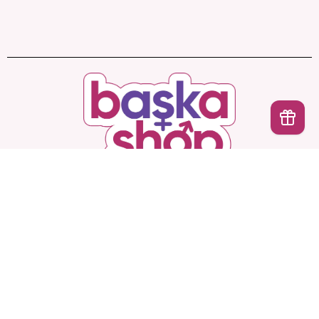
İptal
Başka Shop
’ta Sınırsız Seçenek, Gizli ve Güvenli
Teslimat. Türkiye’nin En Yeni, En Başka Sex Shop’u!
Hesabım
Ürünlerimiz