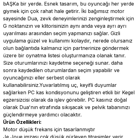
bAŞKa bir yerde. Esnek tasarım, bu oyuncağı her yerde
giymek için çok rahat hale getirir. İki bağımsız motor
sayesinde Dua, zevk deneyimlerinizi zenginleştirmek için
G noktanızın ve klitorisinizin aynı anda veya ayrı ayrı
uyarılması arasından seçim yapmanızı sağlar. Gizli
uygulama güzel ve kullanımı kolaydır, nerede olursanız
olun bağlantıda kalmanız için partnerinize göndermek
üzere bir oynatma listesi oluşturmanıza olanak tanır.
Size oturumlarınızı kaydetme seçeneği sunar. daha
sonra kaydedilen oturumlardan seçim yapabilir ve
oyuncağınızı eller serbest olarak
kullanabilirsiniz.Yuvarlatılmış uç, keyifli duyumlar
sağlarken PC kas kondisyonunu geliştiren etkili bir Kegel
egzersizcisi olarak da işlev görebilir. PC kasınız doğal
olarak Dua'nın etrafında sıkışacak ve pelvik tabanınızı
güçlendirmeye yardımcı olacaktır.
Ürün Özellikleri:
Motor düşük frekans için tasarlanmıştır
Je Joue imzası çok düşük gürleyen titreşimler verir