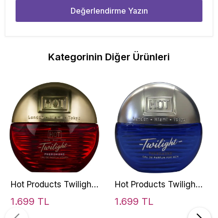
Değerlendirme Yazın
Kategorinin Diğer Ürünleri
Hot Products Twilight
Hot Products Twilight
Pheromone Women
Man Erkek Parfüm 15
1.699 TL
1.699 TL
Kadın Parfüm 15 Ml
Ml