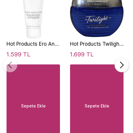
Hot Products Ero Anal
Hot Products Twilight
Whitening Cream 50
Man Erkek Parfüm 15
1.599 TL
1.699 TL
Ml Beyazlatıcı Krem
Ml
Sepete Ekle
Sepete Ekle