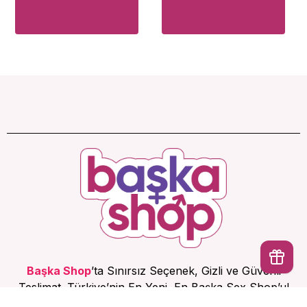
Başka Shop
’ta Sınırsız Seçenek, Gizli ve Güvenli
Teslimat. Türkiye’nin En Yeni, En Başka Sex Shop’u!
İptal