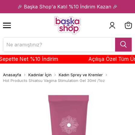
1
2
🎉 Başka Shop'a Katıl %10 İndirim Kazan 🎉
ette Net %10 İndirim
Açılışa Özel Tüm Ürünl
Anasayfa
Kadınlar İçin
Kadın Sprey ve Kremler
Hot Products Shiatsu Vagina Stimulation Gel 30ml /1oz