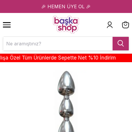
1
2
🎉 HEMEN ÜYE OL 🎉
a Özel Tüm Ürünlerde Sepette Net %10 İndirim