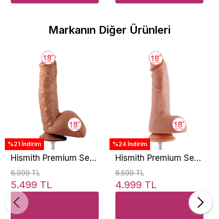
Markanın Diğer Ürünleri
%21 İndirim
%24 İndirim
Hismith Premium Sex
Hismith Premium Sex
Machine 23 cm Huge
Machine 8 İnc Natural
6.999 TL
6.599 TL
Silicone Dildo
Doku Realistik Penis
5.499 TL
4.999 TL