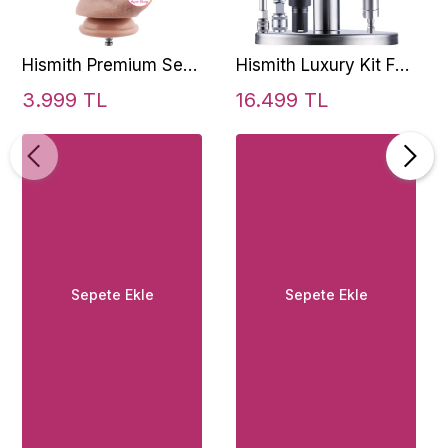
Hismith Premium Sex
Hismith Luxury Kit For
Machine 7.5 İnc
Lovers Erkek ve Kadın
3.999 TL
16.499 TL
Natural Doku Realistik
Çiftlere Özel Seks
Penis
Makinesi Seti
Sepete Ekle
Sepete Ekle