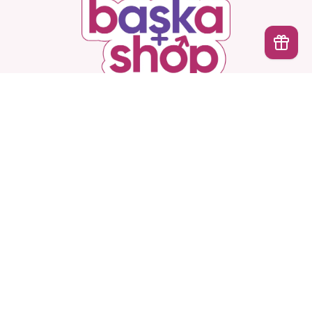
İptal
Başka Shop
’ta Sınırsız Seçenek, Gizli ve Güvenli
Teslimat. Türkiye’nin En Yeni, En Başka Sex Shop’u!
Hesabım
Ürünlerimiz
Kurumsal
Sözleşmeler