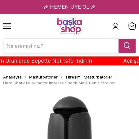
1
2
🎉 HEMEN ÜYE OL 🎉
Ürünlerde Sepette Net %10 İndirim
Açılışa Ö
Anasayfa
Mastürbatörler
Titreşimli Mastürbatörler
Hero Shark Dual-motor Impulse Shock Male Penis Stroker