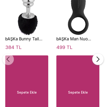
bAŞKa Bunny Tail
bAŞKa Man Nuo
Black Ribbed Kuyruk
Vibrating Cock Ring
384 TL
499 TL
Peluşlu Metal Anal
Titreşimli Klitoral
Plug
Penis Halkası-Black
Sepete Ekle
Sepete Ekle