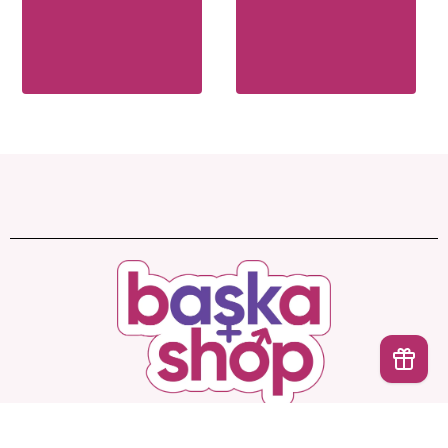
İptal
Başka Shop
’ta Sınırsız Seçenek, Gizli ve Güvenli