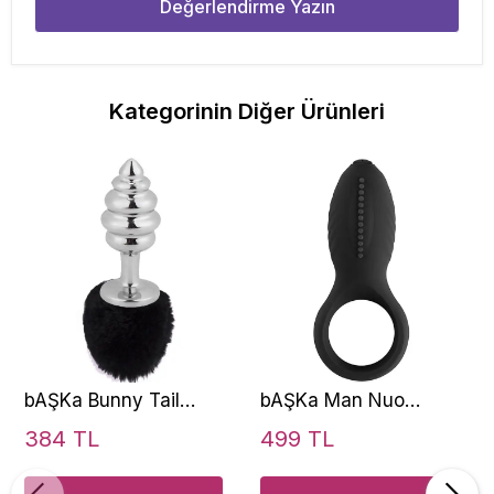
Değerlendirme Yazın
Kategorinin Diğer Ürünleri
bAŞKa Bunny Tail
bAŞKa Man Nuo
Black Ribbed Kuyruk
Vibrating Cock Ring
384 TL
499 TL
Peluşlu Metal Anal
Titreşimli Klitoral
Plug
Penis Halkası-Black