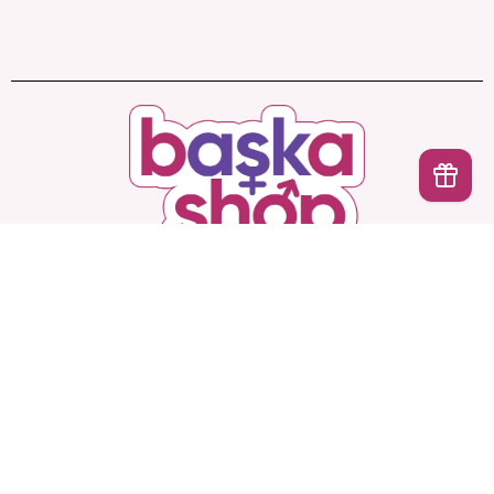
İptal
Başka Shop
’ta Sınırsız Seçenek, Gizli ve Güvenli
Teslimat. Türkiye’nin En Yeni, En Başka Sex Shop’u!
Hesabım
Ürünlerimiz