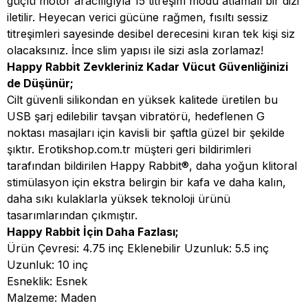
güçlü motor aracılığıyla 15 titreşim modu atlamalı bir dizi
iletilir. Heyecan verici gücüne rağmen, fısıltı sessiz
titreşimleri sayesinde desibel derecesini kıran tek kişi siz
olacaksınız. İnce slim yapısı ile sizi asla zorlamaz!
Happy Rabbit Zevkleriniz Kadar Vücut Güvenliğinizi
de Düşünür;
Cilt güvenli silikondan en yüksek kalitede üretilen bu
USB şarj edilebilir tavşan vibratörü, hedeflenen G
noktası masajları için kavisli bir şaftla güzel bir şekilde
şıktır. Erotikshop.com.tr müşteri geri bildirimleri
tarafından bildirilen Happy Rabbit®, daha yoğun klitoral
stimülasyon için ekstra belirgin bir kafa ve daha kalın,
daha sıkı kulaklarla yüksek teknoloji ürünü
tasarımlarından çıkmıştır.
Happy Rabbit İçin Daha Fazlası;
Ürün Çevresi: 4.75 inç Eklenebilir Uzunluk: 5.5 inç
Uzunluk: 10 inç
Esneklik: Esnek
Malzeme: Maden