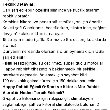
Teknik Detaylar:
Usb şarj edilebilir özellikli slim ince ve küçük tasarım
rabbit vibratör
Kombine klitoral ve penetratif stimülasyon için önerilir
Kavisli şaft G noktanızı hedeflerken, ekstra ince, sağlam
'tavşan' kulaklar klitorisinizi uyarır
15 titreşim modu (şaftta 3 x hız ve 9 x desen, kulaklarda
3 x hız)
Dünyanın neresinde olursanız olun oynamak için USB
şarj edilebilir
Fısıltı sessizliğinde, su geçirmez, süper güçlü motorlar
Happy rabbit® cihazınızın beklenmedik bir şekilde
harekete geçmesini önlemek için seyahat kilidi
120 dakikalık çalma süresi için 150 dakika şarj edin
Happy Rabbit Eğimli G-Spot ve Klitoris Mor Rabbit
Vibratör Neden Tercih Edilmeli?
G-spot ve klitorisiniz için rakipsiz çift stimülasyon
sağlamak için şaft ve klitoral stimülatörde bulunan 2