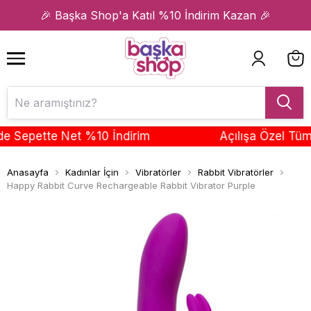
1
2
🎉 Başka Shop'a Katıl %10 İndirim Kazan 🎉
epette Net %10 İndirim
Açılışa Özel Tüm Ür
Anasayfa
Kadınlar İçin
Vibratörler
Rabbit Vibratörler
Happy Rabbit Curve Rechargeable Rabbit Vibrator Purple