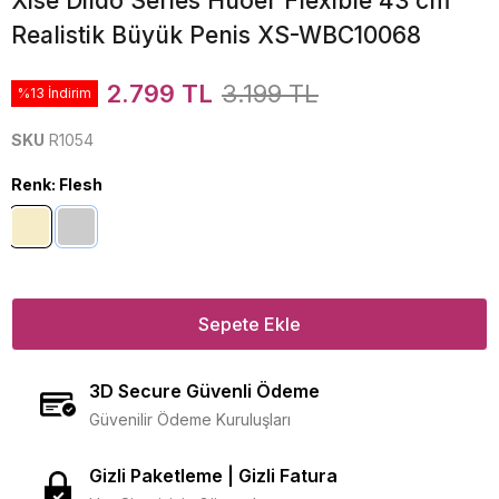
Xise Dildo Series Huoer Flexible 43 cm
Realistik Büyük Penis XS-WBC10068
2.799 TL
3.199 TL
%13 İndirim
SKU
R1054
Renk
:
Flesh
Sepete Ekle
3D Secure Güvenli Ödeme
Güvenilir Ödeme Kuruluşları
Gizli Paketleme | Gizli Fatura