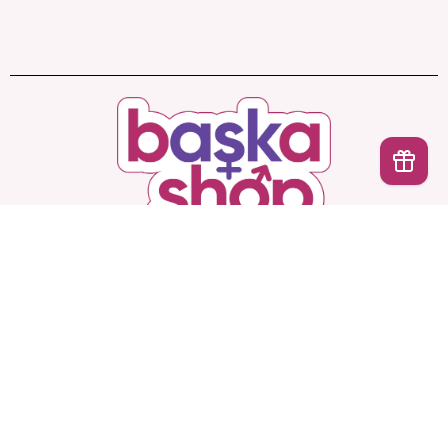
İptal
Başka Shop
’ta Sınırsız Seçenek, Gizli ve Güvenli
Teslimat. Türkiye’nin En Yeni, En Başka Sex Shop’u!
Hesabım
Ürünlerimiz