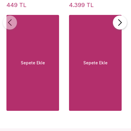
Realistik Vajina
Emiş Güçlü Titreşimli
449 TL
4.399 TL
Masturbator XS-
Vajina Mastürbatör
MA60018
Sepete Ekle
Sepete Ekle