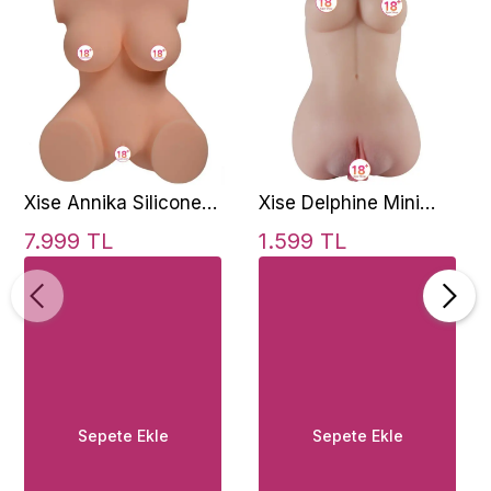
Xise Annika Silicone
Xise Delphine Mini
Body Slut Realistik
Breast Realistik Vajina
7.999 TL
1.599 TL
Vücut Masturbator
XS-OEM092
XS-MA30005
Sepete Ekle
Sepete Ekle