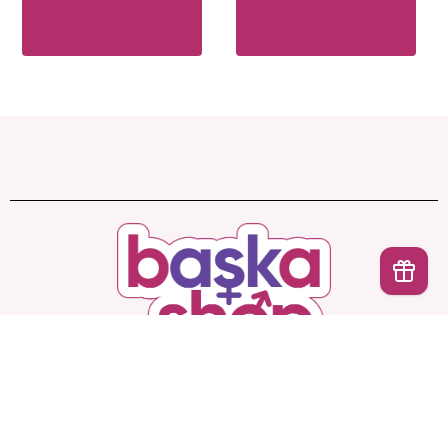
İptal
Başka Shop
’ta Sınırsız Seçenek, Gizli ve Güvenli
Teslimat. Türkiye’nin En Yeni, En Başka Sex Shop’u!