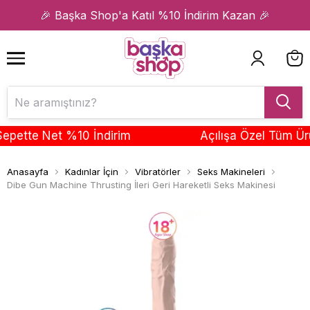
1
2
🎉 Başka Shop'a Katıl %10 İndirim Kazan 🎉
tte Net %10 İndirim
Açılışa Özel Tüm Ürünle
Anasayfa
Kadınlar İçin
Vibratörler
Seks Makineleri
Dibe Gun Machine Thrusting İleri Geri Hareketli Seks Makinesi