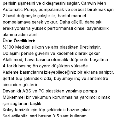
penisin şişmesini ve dikleşmesini sağlar. Canwin Men
Automatic Pump, pompalamak ve serbest bırakmak için
2 basit düğmeyle çalıştırılır; hantal manuel
pompalamaya gerek yoktur. Daha güçlü, daha sıkı
ereksiyonlarla yüksek performanslı cinsel dayanıklılık
alanına adım atın!
Ürün Özellikleri:
%100 Medikal silikon ve abs plastikten üretilmiştir.
Dolaşımı penise güvenli ve kademeli olarak çeker
Akıllı mod, hava basıncı otomatik düğme ile boşaltma
4 farklı basınç ön ayarı: düşükten yükseğe
Kademe basınçlarını izleyebileceğiniz bir ekrana sahiptir.
Şeffaf tüp şeklindeki oda, büyümeyi inç ve santimetre
cinsinden gösterir
Dayanıklı ABS ve PC plastikten yapılmış pompa
Mükemmel bir vakumun korunmasına yardımcı olmak
için sağlanan başlık
Kolay temizlik için tüp şeklindeki hazne çıkar
Şarj edilebilir, şarj başına 3-5 saat kullanım