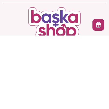
İptal
Başka Shop
’ta Sınırsız Seçenek, Gizli ve Güvenli
Teslimat. Türkiye’nin En Yeni, En Başka Sex Shop’u!
Hesabım
Ürünlerimiz
Kurumsal