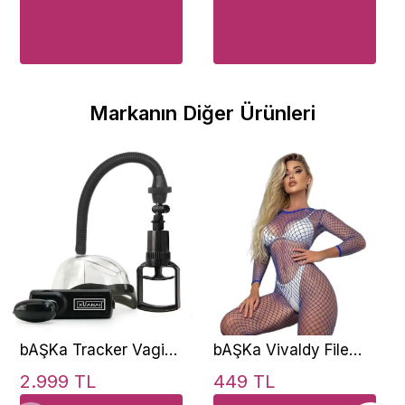
Markanın Diğer Ürünleri
bAŞKa Tracker Vagina
bAŞKa Vivaldy File
Pump Titreşimli ve
Seksi Vücut Çorabı-
2.999 TL
449 TL
Emiş Güçlü Vajina
Mavi