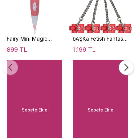
Fairy Mini Magic
bAŞKa Fetish Fantasy
Wand Massager
Series Sentetik Deri
899 TL
1.199 TL
Masaj Wand Vibratör
Wrist Cuffs Red
Zincirli El-Ayak
Bağlama Kelepçe
Sepete Ekle
Sepete Ekle