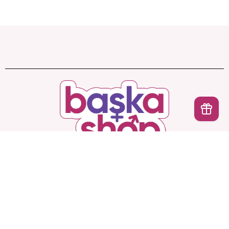
İptal
Başka Shop
’ta Sınırsız Seçenek, Gizli ve Güvenli
Teslimat. Türkiye’nin En Yeni, En Başka Sex Shop’u!
Hesabım