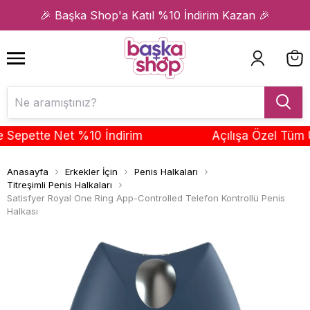
1
2
🎉 Başka Shop'a Katıl %10 İndirim Kazan 🎉
pette Net %10 İndirim
Açılışa Özel Tüm Ürün
Anasayfa
Erkekler İçin
Penis Halkaları
Titreşimli Penis Halkaları
Satisfyer Royal One Ring App-Controlled Telefon Kontrollü Penis
Halkası