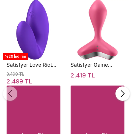
%29 İndirim
Satisfyer Love Riot
Satisfyer Game
Finger Vibrator
Changer Genderless
3.499 TL
2.419 TL
Vibrating Anal
2.499 TL
Vibrator