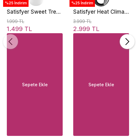
%25 İndirim
%25 İndirim
Satisfyer Sweet Treat
Satisfyer Heat Climax
Dönen Silikon Şarj
Telefon Kontrollü
1.999 TL
3.999 TL
Edilebilir Klitoral
Vibratör
1.499 TL
2.999 TL
Vibratör
Sepete Ekle
Sepete Ekle