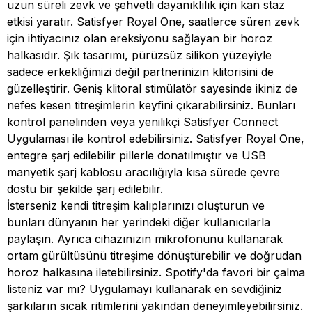
uzun süreli zevk ve şehvetli dayanıklılık için kan staz
etkisi yaratır. Satisfyer Royal One, saatlerce süren zevk
için ihtiyacınız olan ereksiyonu sağlayan bir horoz
halkasıdır. Şık tasarımı, pürüzsüz silikon yüzeyiyle
sadece erkekliğimizi değil partnerinizin klitorisini de
güzelleştirir. Geniş klitoral stimülatör sayesinde ikiniz de
nefes kesen titreşimlerin keyfini çıkarabilirsiniz. Bunları
kontrol panelinden veya yenilikçi Satisfyer Connect
Uygulaması ile kontrol edebilirsiniz. Satisfyer Royal One,
entegre şarj edilebilir pillerle donatılmıştır ve USB
manyetik şarj kablosu aracılığıyla kısa sürede çevre
dostu bir şekilde şarj edilebilir.
İsterseniz kendi titreşim kalıplarınızı oluşturun ve
bunları dünyanın her yerindeki diğer kullanıcılarla
paylaşın. Ayrıca cihazınızın mikrofonunu kullanarak
ortam gürültüsünü titreşime dönüştürebilir ve doğrudan
horoz halkasına iletebilirsiniz. Spotify'da favori bir çalma
listeniz var mı? Uygulamayı kullanarak en sevdiğiniz
şarkıların sıcak ritimlerini yakından deneyimleyebilirsiniz.