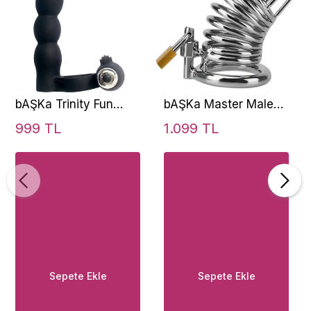
bAŞKa Trinity Fun
bAŞKa Master Male
Lovers Beads Double
Chastity Blueline
999 TL
1.099 TL
Klitoris Anal Vibratör
Metal Penis Kilidi 50
mm
Sepete Ekle
Sepete Ekle