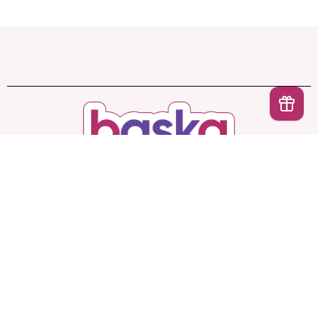
İptal
Başka Shop
’ta Sınırsız Seçenek, Gizli ve Güvenli
Teslimat. Türkiye’nin En Yeni, En Başka Sex Shop’u!
Hesabım