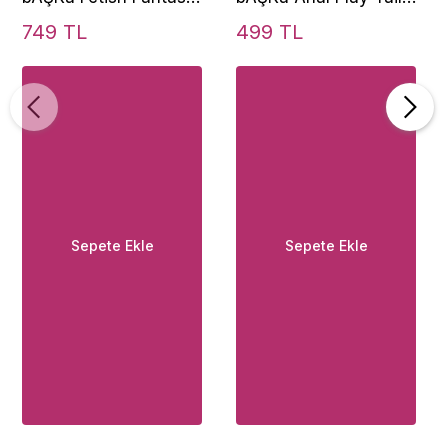
Series Door Cuffs
Butt Small Metal
749 TL
499 TL
Pratik Kapı Kelepçesi
Kuyruklu Anal Plug-
Black
Sepete Ekle
Sepete Ekle