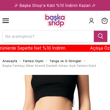
1
2
🎉 Başka Shop'a Katıl %10 İndirim Kazan 🎉
nlerde Sepette Net %10 İndirim
Açılışa Özel
Anasayfa
Fantezi Giyim
Tanga ve G-Stringler
Başka Fantasy Wear Kiremit Dantelli Arkası Açık Fantezi Külot