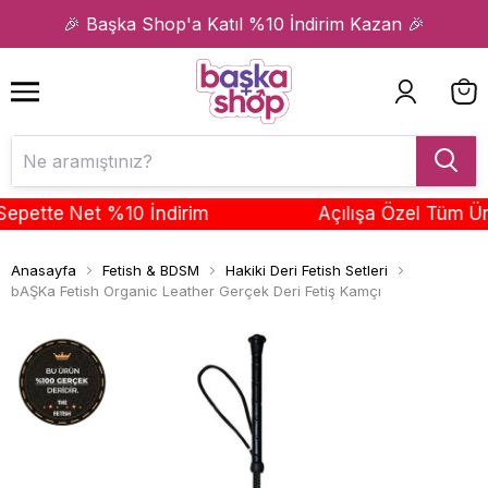
1
2
🎉 Başka Shop'a Katıl %10 İndirim Kazan 🎉
ette Net %10 İndirim
Açılışa Özel Tüm Ürünl
Anasayfa
Fetish & BDSM
Hakiki Deri Fetish Setleri
bAŞKa Fetish Organic Leather Gerçek Deri Fetiş Kamçı