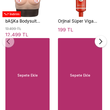
%7 İndirim
bAŞKa Bodysuit
Orjinal Süper Viga
Crossdresser Boyunlu
84000 15 Ml. Özel
13.499 TL
199 TL
Giyilebilir Silikon
Penis Kremi
12.499 TL
Göğüs Cup C
Sepete Ekle
Sepete Ekle