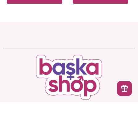
Başka Shop
’ta Sınırsız Seçenek, Gizli ve Güvenli
İptal
Teslimat. Türkiye’nin En Yeni, En Başka Sex Shop’u!
Hesabım