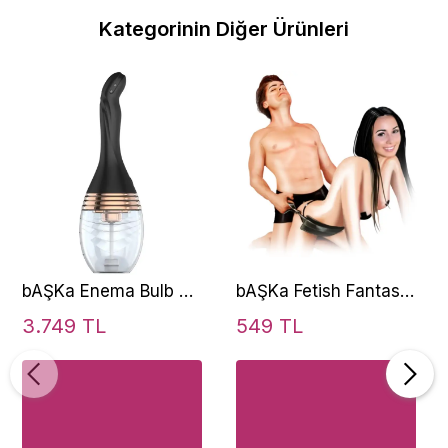
Kategorinin Diğer Ürünleri
bAŞKa Enema Bulb 3
bAŞKa Fetish Fantasy
Hız Otomatik Anal Duş
Series Lux Fetish
3.749 TL
549 TL
Temizlik Pompası
Doggie Style
Pozisyon Seti