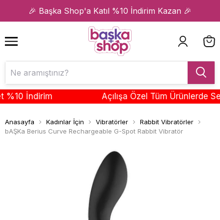
1
2
🎉 Başka Shop'a Katıl %10 İndirim Kazan 🎉
0 İndirim
Açılışa Özel Tüm Ürünlerde Sepett
Anasayfa
Kadınlar İçin
Vibratörler
Rabbit Vibratörler
bAŞKa Berius Curve Rechargeable G-Spot Rabbit Vibratör