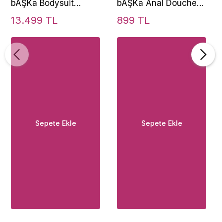
bAŞKa Bodysuit
bAŞKa Anal Douche
Crossdresser
Two Bead Anal
13.499 TL
899 TL
Giyilebilir Askılı Silikon
Temizleme Başlığı
Göğüs Cup E
Sepete Ekle
Sepete Ekle