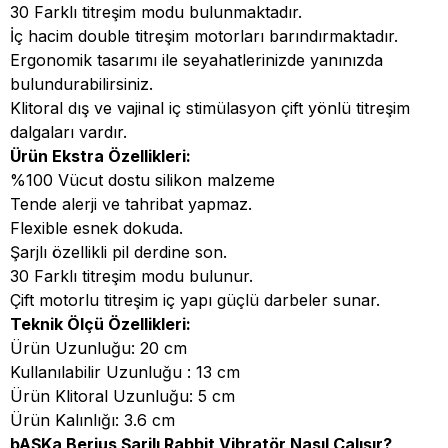
30 Farklı titreşim modu bulunmaktadır.
İç hacim double titreşim motorları barındırmaktadır.
Ergonomik tasarımı ile seyahatlerinizde yanınızda
bulundurabilirsiniz.
Klitoral dış ve vajinal iç stimülasyon çift yönlü titreşim
dalgaları vardır.
Ürün Ekstra Özellikleri:
%100 Vücut dostu silikon malzeme
Tende alerji ve tahribat yapmaz.
Flexible esnek dokuda.
Şarjlı özellikli pil derdine son.
30 Farklı titreşim modu bulunur.
Çift motorlu titreşim iç yapı güçlü darbeler sunar.
Teknik Ölçü Özellikleri:
Ürün Uzunluğu: 20 cm
Kullanılabilir Uzunluğu : 13 cm
Ürün Klitoral Uzunluğu: 5 cm
Ürün Kalınlığı: 3.6 cm
bAŞKa Berius Şarjlı Rabbit Vibratör Nasıl Çalışır?