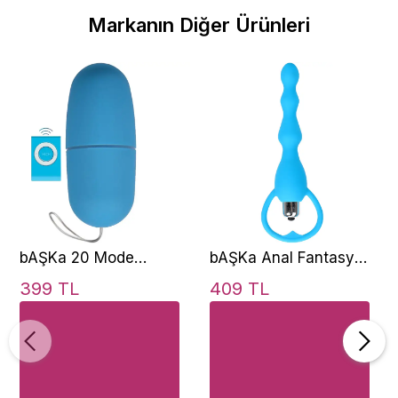
Markanın Diğer Ürünleri
bAŞKa 20 Mode
bAŞKa Anal Fantasy
Uzaktan Kumanda
Beaded Tek Mod
399 TL
409 TL
Giyilebilir Uzaktan
Boncuk Anal Vibratör-
Kumandalı Vibratör
Blue