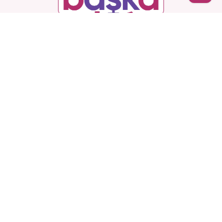
İptal
Başka Shop
’ta Sınırsız Seçenek, Gizli ve Güvenli
Teslimat. Türkiye’nin En Yeni, En Başka Sex Shop’u!
Hesabım
Ürünlerimiz
Kurumsal
Sözleşmeler