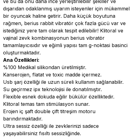
ve bu da onu daha ince yerleştirilebilir şekiller ve
dışarıdan odaklanmış uyarım isteyenler için mükemmel
bir oyuncak haline getirir. Daha küçük boyutuna
rağmen, berius rabbit vibratör çok fazla gücü var ve
istediğiniz yere tam olarak tespit edilebilir! Klitoral ve
vajinal zevk kombinasyonun berius vibratör
tamamlayıcısıdır ve eğimli yapısı tam g-noktasi basinci
oluşturmaktadır.
Ana Özellikleri:
%100 Medikal silikondan üretilmiştir.
Kanserojen, flatat ve toxic madde içermez.
Usb şarj özelliği ile uzun süreli kullanım sağlanabilir.
Su geçirmez ipx teknolojisi ile donatılmıştır.
Flexible esnek dokuda eğilir bükülür özelliktedir.
Klitoral temas tam stimülasyon sunar.
Erojen iç şaft double çift titreşim motoru
barındırmaktadır.
Ultra sessiz özelliği ile zevklerinizi sadece
yaşayabilirsiniz fısıltı sessizliğinde.